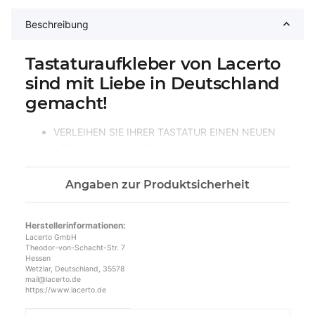
Beschreibung
Tastaturaufkleber von Lacerto
sind mit Liebe in Deutschland
gemacht!
VERLEIHEN SIE IHRER TASTATUR EINEN NEUEN
LOOK - Verwenden Sie diese Aufkleber, um Ihre
ausländische Tastatur (z.B. QWERTZ) in ein
englisches QWERTY-Layout zu verwandeln und
Angaben zur Produktsicherheit
dadurch Verwirrungen zu vermeiden.
ROBUST & LANGLEBIG - Diese englische
Tastaturaufkleber sind zum Schutz vor Kratzern
Herstellerinformationen:
Lacerto GmbH
und UV-Schäden mit einer Laminatbeschichtung
Theodor-von-Schacht-Str. 7
versehen, die die Abnutzung durch starken
Hessen
Wetzlar, Deutschland, 35578
Gebrauch effektiv verhindert.
mail@lacerto.de
STARKER KLEBER - Sie verfügen außerdem über
https://www.lacerto.de
eine starke Klebefläche, die extrem gut auf der