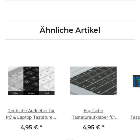
Ähnliche Artikel
Deutsche Aufkleber für
Englische
PC & Laptop Tastaturen,
Tastaturaufkleber für
Tast
versch. Größen, QWERTZ
MacBook und Mac-
4,95 €
*
4,95 €
*
Tastaturen | mit
Far
Schutzlaminat