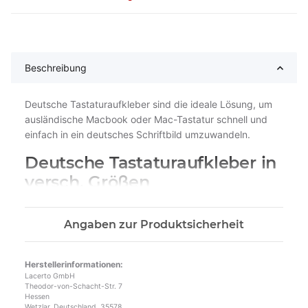
Beschreibung
Deutsche Tastaturaufkleber sind die ideale Lösung, um
ausländische Macbook oder Mac-Tastatur schnell und
einfach in ein deutsches Schriftbild umzuwandeln.
Deutsche Tastaturaufkleber in
versch. Größen
geeignet für fast alle Macbook- und Mac-
Angaben zur Produktsicherheit
Tastaturen
Qualität: hochwertige Verarbeitung mit mattem UV-
Schutzlaminat. Keine Abnutzung selbst bei sehr
Herstellerinformationen:
starker Beanspruchung
Lacerto GmbH
Maß der Aufkleber: 15 x 15 mm
Theodor-von-Schacht-Str. 7
Hessen
Selbstklebend, sehr starke Haftung. Lassen sich
Wetzlar, Deutschland, 35578