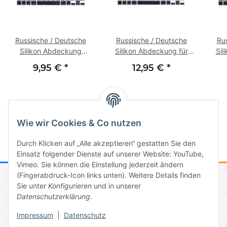
Russische / Deutsche
Russische / Deutsche
Ru
Silikon Abdeckung
Silikon Abdeckung für
Sil
kompatibel mit MacBook
MacBook Pro 16" A2141
MacB
9,95 €
*
12,95 €
*
Air 13.3" (A2179 -
(2019), Pro 13"
Release 2020 / A2337
A2289/A2251 (2020)
M1) - SCHWARZ
Wie wir Cookies & Co nutzen
Durch Klicken auf „Alle akzeptieren“ gestatten Sie den
Einsatz folgender Dienste auf unserer Website: YouTube,
Vimeo. Sie können die Einstellung jederzeit ändern
(Fingerabdruck-Icon links unten). Weitere Details finden
Sie unter
Konfigurieren
und in unserer
Informationen
Datenschutzerklärung
.
Impressum
|
Datenschutz
Gesetzliche Informationen