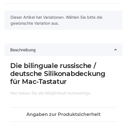
x
Dieser Artikel hat Variationen. Wählen Sie bitte die
gewünschte Variation aus.
Beschreibung
Die bilinguale russische /
deutsche Silikonabdeckung
für Mac-Tastatur
Hier haben Sie die Möglichkeit hochwertige
Silikonabdeckung für MacBook und Apple Wireless-
Tastaturen mit gleichzeitigem Aufdruck RUSSISCHER
und DEUTSCHER Tastenbelegung zu kaufen.
Angaben zur Produktsicherheit
Das Silikon-Cover mit