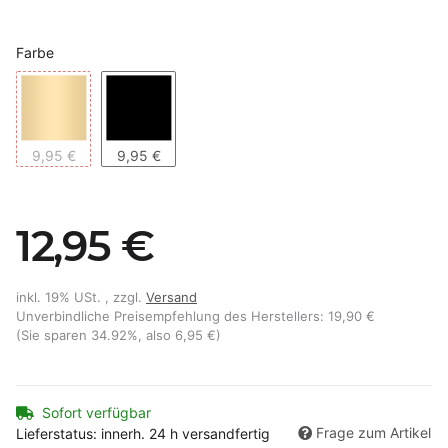
Farbe
Gold
Schwarz
9,95 €
9,95 €
12,95 €
inkl. 19% USt. , zzgl.
Versand
Unverbindliche Preisempfehlung des Herstellers
:
19,90 €
(Sie sparen
34.92%
, also
6,95 €
)
Sofort verfügbar
Frage zum Artikel
Lieferstatus: innerh. 24 h versandfertig