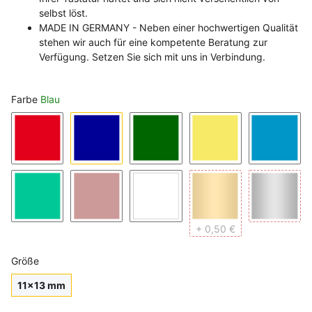
selbst löst.
MADE IN GERMANY - Neben einer hochwertigen Qualität
stehen wir auch für eine kompetente Beratung zur
Verfügung. Setzen Sie sich mit uns in Verbindung.
Farbe
Blau
Rot
Blau
Grün
Gelb
Hellblau
Hellgrün
Rosa
Weiß
Gold
Silber
+ 0,50 €
Größe
11x13 mm
11x13 mm