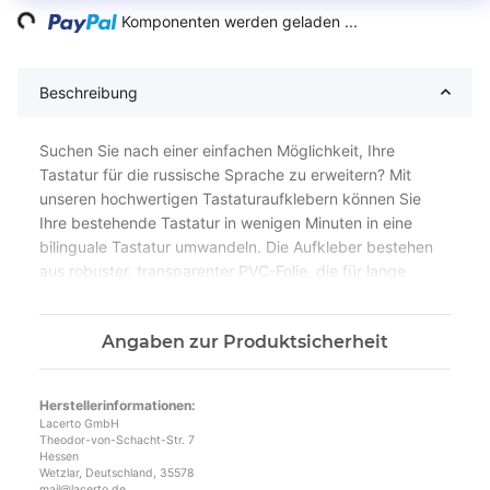
Komponenten werden geladen ...
Beschreibung
Suchen Sie nach einer einfachen Möglichkeit, Ihre
Tastatur für die russische Sprache zu erweitern? Mit
unseren hochwertigen Tastaturaufklebern können Sie
Ihre bestehende Tastatur in wenigen Minuten in eine
bilinguale Tastatur umwandeln. Die Aufkleber bestehen
aus robuster, transparenter PVC-Folie, die für lange
Haltbarkeit sorgt und die tägliche Nutzung ohne
Abnutzung übersteht. Besonders gut geeignet sind
Angaben zur Produktsicherheit
unsere blauen Aufkleber für helle Tastaturen. Dank des
starken Klebers bleiben die Aufkleber fest haften und
lösen sich nicht versehentlich ab. Ideal für alle, die häufig
Herstellerinformationen:
in zwei Sprachen arbeiten oder eine Tastatur in
Lacerto GmbH
russischer Schrift benötigen. Produziert in Deutschland,
Theodor-von-Schacht-Str. 7
Hessen
bieten unsere Aufkleber höchste Qualität und sind
Wetzlar, Deutschland, 35578
einfach anzubringen. Perfekt für den täglichen
mail@lacerto.de