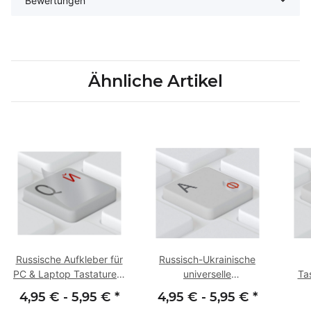
Bewertungen
Ähnliche Artikel
Russische Aufkleber für
Russisch-Ukrainische
PC & Laptop Tastaturen,
universelle
Ta
transparent mit
Tastaturaufkleber
4,95 € -
5,95 €
*
4,95 € -
5,95 €
*
Schutzlack
(5x6mm), transparent mit
(14x