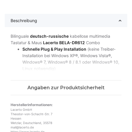
Beschreibung
Bilinguale
deutsch-russische
kabellose multimedia
Tastatur & Maus
Lacerto BELA-DR612
Combo
Schnelle Plug & Play Installation
(keine Treiber-
Installation bei Windows XP®, Windows Vista®,
Windows® 7, Windows® 8 / 8.1 oder Windows® 10,
Linux notwendig)
Anschluss
(USB-Dongle über 2,4 GHz Nano-
Empfänger, bis zu 10m Reichweite)
Angaben zur Produktsicherheit
Multimedia Tasten
(Bedienelemente für Media-
Player inkl. Lautstärke), Hot-Tasten (Internet, E-
Mail, Mein PC, Windows)
Herstellerinformationen:
Modisches und ultra-dünnes ergonomisches
Lacerto GmbH
Design
(78 extra flache Tasten mit
Theodor-von-Schacht-Str. 7
Hessen
ausgezeichneter Anschlagsdynamik und leisem
Wetzlar, Deutschland, 35578
Druckpunkt), automatischer Stand-By-Modus
mail@lacerto.de
https://www.lacerto.de