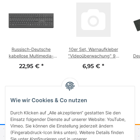
Russisch-Deutsche
10er Set, Warnaufkleber
kabellose Multimedia-
"Videoüberwachung" 98
Deu
Tastatur | LUCER-DR614
x 98 mm
bel
22,95 €
*
6,95 €
*
S
Wie wir Cookies & Co nutzen
Durch Klicken auf „Alle akzeptieren“ gestatten Sie den
Einsatz folgender Dienste auf unserer Website: YouTube,
Vimeo. Sie können die Einstellung jederzeit ändern
(Fingerabdruck-Icon links unten). Weitere Details finden
Sie unter
Konfigurieren
und in unserer