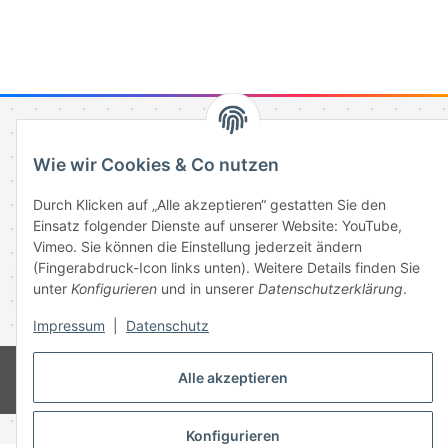
Informationen
Wie wir Cookies & Co nutzen
Durch Klicken auf „Alle akzeptieren“ gestatten Sie den
Gesetzliche Informationen
Einsatz folgender Dienste auf unserer Website: YouTube,
Vimeo. Sie können die Einstellung jederzeit ändern
(Fingerabdruck-Icon links unten). Weitere Details finden Sie
Vertrag widerrufen
unter
Konfigurieren
und in unserer
Datenschutzerklärung
.
* Alle Preise inkl. gesetzlicher USt., zzgl.
Versand
Impressum
|
Datenschutz
© 2003-2026 Keystickers.de
Alle akzeptieren
Powered by
JTL-Shop
Konfigurieren