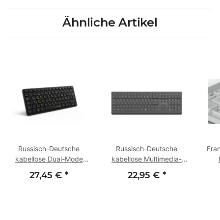
Ähnliche Artikel
Russisch-Deutsche
Russisch-Deutsche
Fra
kabellose Dual-Mode
kabellose Multimedia-
Tastatur | BELA-DR570
Tastatur | LUCER-DR614
No
27,45 €
*
22,95 €
*