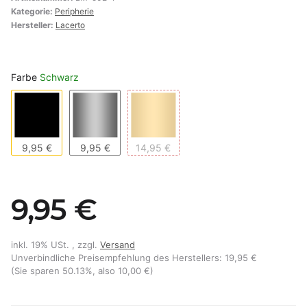
Kategorie:
Peripherie
Hersteller:
Lacerto
Farbe
Schwarz
Schwarz
Silber
Gold
9,95 €
9,95 €
14,95 €
9,95 €
inkl. 19% USt. , zzgl.
Versand
Unverbindliche Preisempfehlung des Herstellers
:
19,95 €
(Sie sparen
50.13%
, also
10,00 €
)