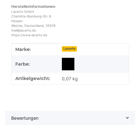
Herstellerinformationen:
Lacerto GmbH
Charlotte-Bamberg-Str. 8
Hessen
Wetzlar, Deutschland, 35578
mail@lacerto.de
https://www.lacerto.de
Produkteigenschaft
Wert
Marke:
Lacerto
Farbe:
Artikelgewicht:
0,07
kg
Bewertungen