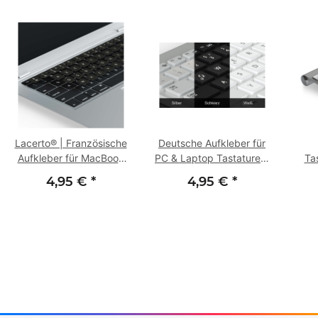
Lacerto® | Französische
Deutsche Aufkleber für
Aufkleber für MacBook
PC & Laptop Tastaturen,
Ta
Tastaturen
versch. Größen, QWERTZ
4,95 €
*
4,95 €
*