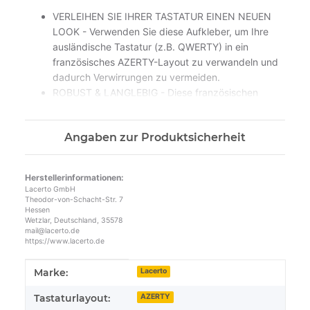
VERLEIHEN SIE IHRER TASTATUR EINEN NEUEN
LOOK - Verwenden Sie diese Aufkleber, um Ihre
ausländische Tastatur (z.B. QWERTY) in ein
französisches AZERTY-Layout zu verwandeln und
dadurch Verwirrungen zu vermeiden.
ROBUST & LANGLEBIG - Diese französischen
Tastaturaufkleber sind zum Schutz vor Kratzern
und UV-Schäden mit einer Laminatbeschichtung
Angaben zur Produktsicherheit
versehen, die die Abnutzung durch starken
Gebrauch effektiv verhindert.
STARKER KLEBER - Sie verfügen außerdem über
Herstellerinformationen:
eine starke Klebefläche, die extrem gut auf der
Lacerto GmbH
Oberfläche Ihrer Tastatur haftet und sich nicht
Theodor-von-Schacht-Str. 7
Hessen
versehentlich von selbst löst.
Wetzlar, Deutschland, 35578
WÄHLEN SIE DIE RICHTIGE GRÖSSE - Wählen
mail@lacerto.de
https://www.lacerto.de
Sie die Aufklebergröße 14x14 mm für gängige
Modelle mit Tastengröße ab 15x15 mm.
Produkteigenschaft
Wert
Marke:
Lacerto
MADE IN GERMANY - Neben einer hochwertigen
Qualität stehen wir auch für eine kompetente
Tastaturlayout:
AZERTY
Beratung. Setzen Sie sich mit uns in Verbindung.