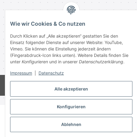
Informationen
Wie wir Cookies & Co nutzen
Gesetzliche Informationen
Durch Klicken auf „Alle akzeptieren“ gestatten Sie den
Einsatz folgender Dienste auf unserer Website: YouTube,
Vimeo. Sie können die Einstellung jederzeit ändern
(Fingerabdruck-Icon links unten). Weitere Details finden Sie
Vertrag widerrufen
unter
Konfigurieren
und in unserer
Datenschutzerklärung
.
* Alle Preise inkl. gesetzlicher USt., zzgl.
Versand
Impressum
|
Datenschutz
© 2003-2026 Keystickers.de
Powered by
JTL-Shop
Alle akzeptieren
Konfigurieren
Ablehnen